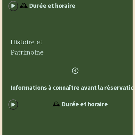
jusqu'au point de rendez-vous Repas, boissons
🕰️
Durée et horaire
et collations hors dégustations ponctuelles
Assurance personnelle (accident, voyage) CGV
Recettes de Grands-mères
Histoire et 
Patrimoine
Informations à connaître avant la réservatio
🕰️
Durée et horaire