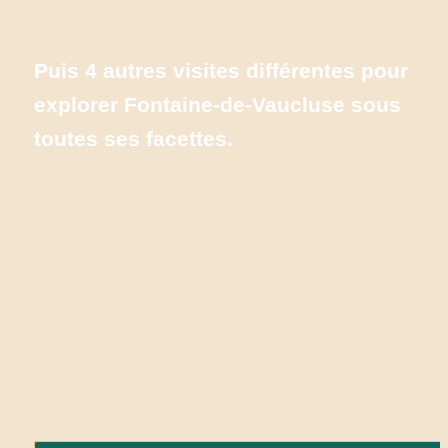
Puis 
4 autres visites
 différentes pour 
explorer Fontaine-de-Vaucluse sous 
toutes ses facettes.