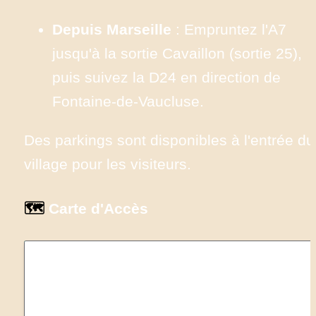
Depuis Marseille
 : Empruntez l'A7 
jusqu'à la sortie Cavaillon (sortie 25), 
puis suivez la D24 en direction de 
Fontaine-de-Vaucluse.
Des parkings sont disponibles à l'entrée du 
village pour les visiteurs.​
🗺️
 Carte d'Accès
Loading...